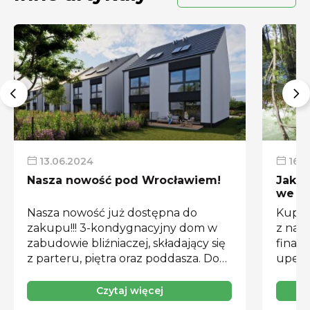
13.06.2024
16.0
Nasza nowość pod Wrocławiem!
Jak s
we Wr
tere
Nasza nowość już dostępna do
Kupno
zakupu!!! 3-kondygnacyjny dom w
z najw
zabudowie bliźniaczej, składający się
finan
z parteru, piętra oraz poddasza. Dom
upewn
znajduje się na ulicy Kanarkowej w
lub dz
Żernikach Wrocławskich. – Parter
zalan
Czytaj więcej
domu składa się z pokoju dziennego
swoje 